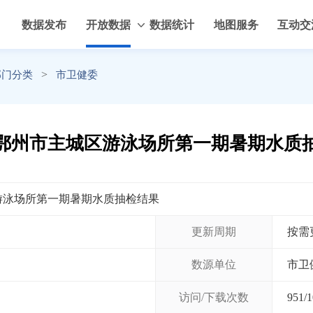
数据发布
开放数据
数据统计
地图服务
互动交
>
部门分类
市卫健委
5年鄂州市主城区游泳场所第一期暑期水质
区游泳场所第一期暑期水质抽检结果
更新周期
按需
数源单位
市卫
访问/下载次数
951
/
1