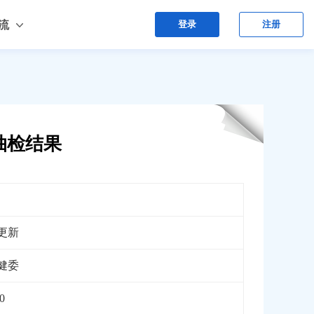
流
登录
注册
抽检结果
更新
健委
0