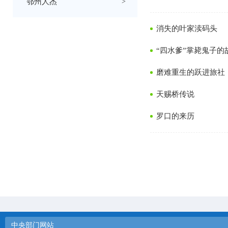
鄂州人杰
>
消失的叶家渎码头
“四水爹”掌毙鬼子的
磨难重生的跃进旅社
天赐桥传说
罗口的来历
中央部门网站