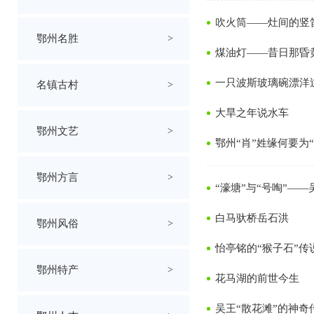
吹火筒——灶间的竖
鄂州名胜
>
煤油灯——昔日那昏
一只波斯玻璃碗漂洋
名镇古村
>
大旱之年说水车
鄂州文艺
>
鄂州“肖”姓缘何要为“
鄂州方言
>
“濠塘”与“号啕”—
白马驮桥岳石洪
鄂州风俗
>
怡亭铭的“猴子石”传
鄂州特产
>
花马湖的前世今生
吴王“散花滩”的神奇