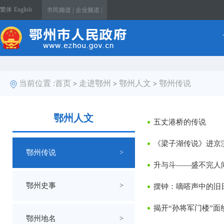
繁体
English
市民频道 |
企业频道 |
当前位置 :
首页
走进鄂州
鄂州人文
鄂州传说
>
>
>
鄂州人文
五丈港桥的传说
《梁子湖传说》进京
鄂州传说
>
升与斗——盛不完人
鄂州史事
>
摆钟：嘀嗒声中的旧
揭开“孙将军门楼”面
鄂州地名
>