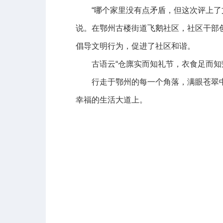
“哪个家里没有点矛盾，但这次评上了文
说。在鄂州古楼街道飞鹅社区，社区干部创
倡导文明行为，促进了社区和谐。
古语云“仓廪实而知礼节，衣食足而知荣
行走于鄂州的每一个角落，满眼苍翠中
幸福的生活大道上。