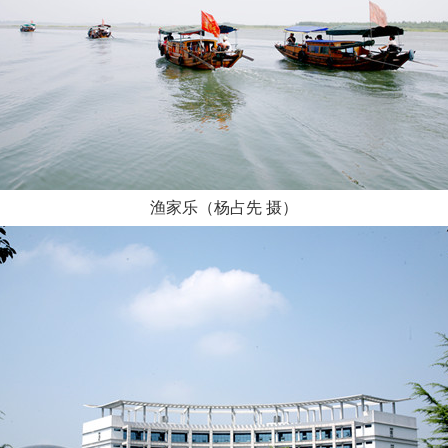
渔家乐（杨占先 摄）