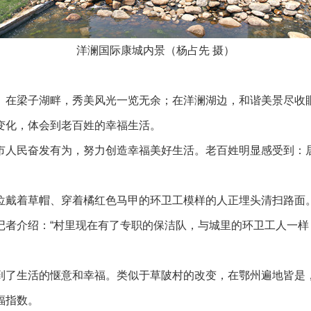
洋澜国际康城内景（杨占先 摄）
。在梁子湖畔，秀美风光一览无余；在洋澜湖边，和谐美景尽收
变化，体会到老百姓的幸福生活。
人民奋发有为，努力创造幸福美好生活。老百姓明显感受到：居
戴着草帽、穿着橘红色马甲的环卫工模样的人正埋头清扫路面。
记者介绍：“村里现在有了专职的保洁队，与城里的环卫工人一样
了生活的惬意和幸福。类似于草陂村的改变，在鄂州遍地皆是，
福指数。