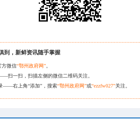
俱到，新鲜资讯随手掌握
官方微信
“鄂州政府网”
。
现——扫一扫，扫描左侧的微信二维码关注。
录——右上角“添加”，搜索
“鄂州政府网”
或
“ezzfw027”
关注。
政府网站
省内政府网站
本站
|
网站地图
|
网站大事记
|
联系我们
|
网站声