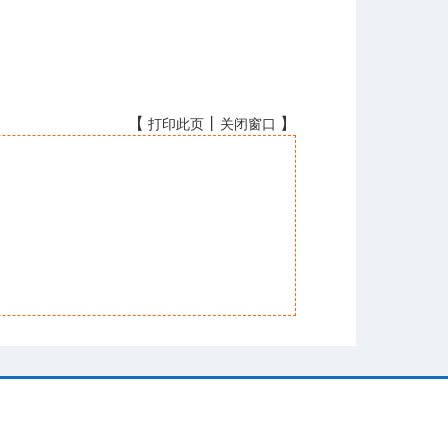
【
丨
】
打印此页
关闭窗口
友情链接
明
|
系统管理入口