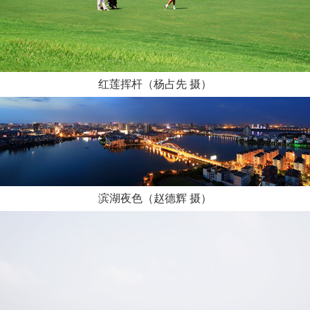
红莲挥杆（杨占先 摄）
滨湖夜色（赵德辉 摄）