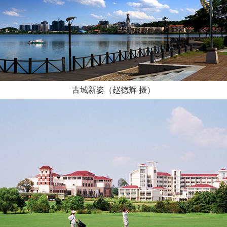
古城新姿（赵德辉 摄）