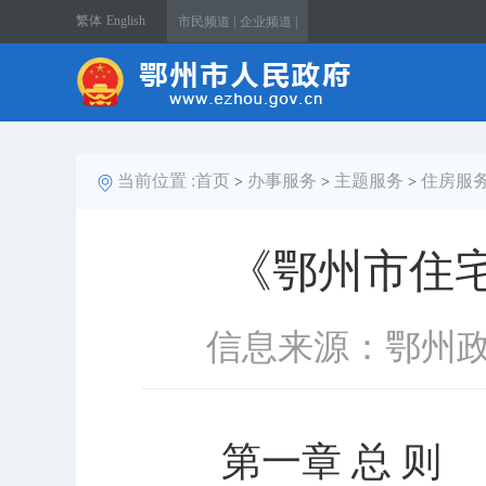
繁体
English
市民频道 |
企业频道 |
当前位置 :
首页
办事服务
主题服务
住房服
>
>
>
《鄂州市住
信息来源：鄂州
第一章 总 则