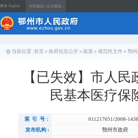
繁体
English
市民频道 |
企业频道 |
当前位置 :
首页
政府信息公开
政策
规范性文件
鄂州
>
>
>
>
【已失效】市人民
民基本医疗保
索 引 号：
011217651/2008-143
发布机构 :
鄂州市政府