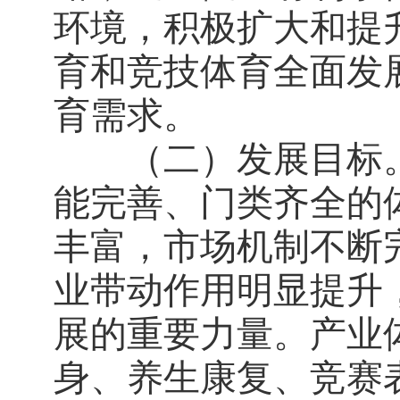
环境，积极扩大和提
育和竞技体育全面发
育需求。
（二）发展目标。到
能完善、门类齐全的
丰富，市场机制不断
业带动作用明显提升
展的重要力量。产业
身、养生康复、竞赛