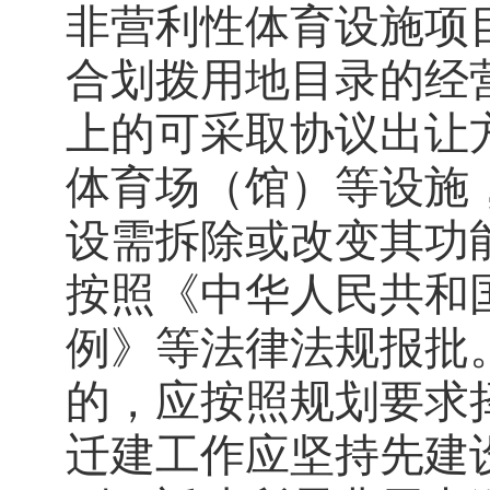
非营利性体育设施项
合划拨用地目录的经
上的可采取协议出让
体育场（馆）等设施
设需拆除或改变其功
按照《中华人民共和
例》等法律法规报批
的，应按照规划要求
迁建工作应坚持先建