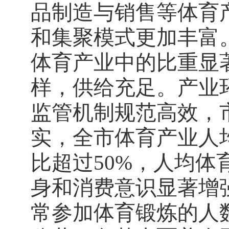
品制造与销售等体育
和集聚模式更加丰富
体育产业中的比重显
样，供给充足。产业
监管机制规范高效，
实，全市体育产业人
比超过50%，人均体
身和消费意识显著增
常参加体育锻炼的人