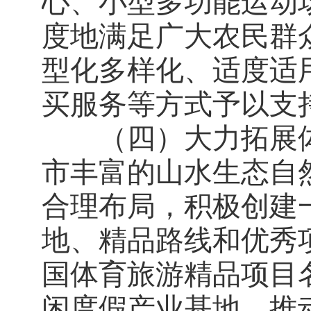
心、小型多功能运动
度地满足广大农民群
型化多样化、适度适
买服务等方式予以支
（四）大力拓展体
市丰富的山水生态自
合理布局，积极创建
地、精品路线和优秀项
国体育旅游精品项目
闲度假产业基地，推