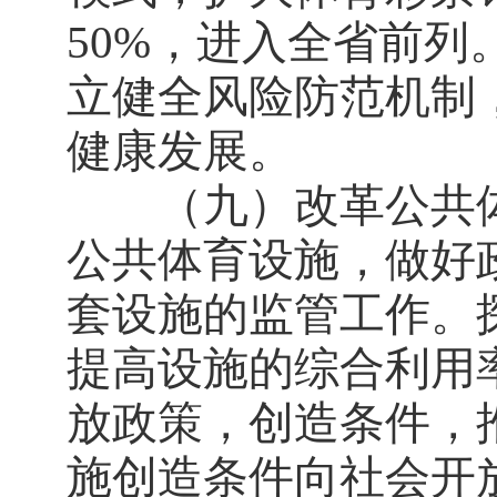
50%，进入全省前
立健全风险防范机制
健康发展。
（九）改革公共体
公共体育设施，做好
套设施的监管工作。
提高设施的综合利用
放政策，创造条件，
施创造条件向社会开