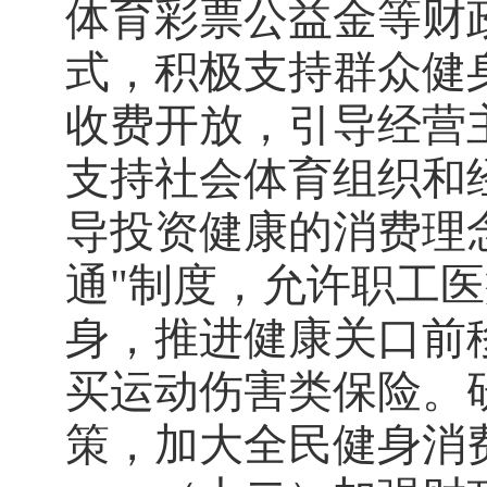
体育彩票公益金等财
式，积极支持群众健
收费开放，引导经营
支持社会体育组织和
导投资健康的消费理
通"制度，允许职工
身，推进健康关口前
买运动伤害类保险。
策，加大全民健身消