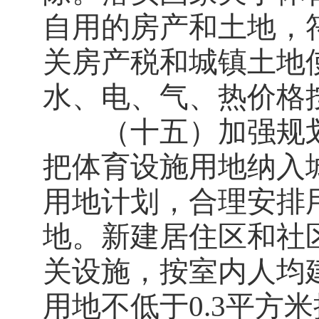
自用的房产和土地，
关房产税和城镇土地
水、电、气、热价格
（十五）加强规划
把体育设施用地纳入
用地计划，合理安排
地。新建居住区和社
关设施，按室内人均建
用地不低于0.3平方