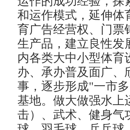
运作的成功经验，探
和运作模式，延伸体
育广告经营权、门票
生产品，建立良性发
内各类大中小型体育
办、承办普及面广、
事，逐步形成"一市多
基地。做大做强水上
击）、武术、健身气
球、羽毛球、乒乓球