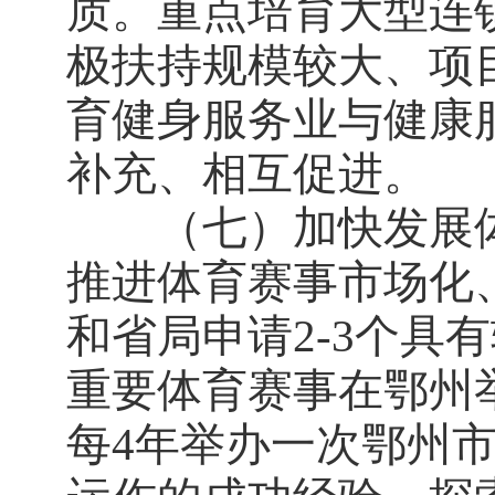
质。重点培育大型连
极扶持规模较大、项
育健身服务业与健康
补充、相互促进。
（七）加快发展体
推进体育赛事市场化
和省局申请2-3个具
重要体育赛事在鄂州
每4年举办一次鄂州