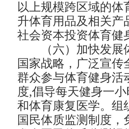
以上规模跨区域的体
升体育用品及相关产
社会资本投资体育健
（六）加快发展体
国家战略，广泛宣传
群众参与体育健身活
度,倡导每天健身一小
和体育康复医学。组
国民体质监测制度，