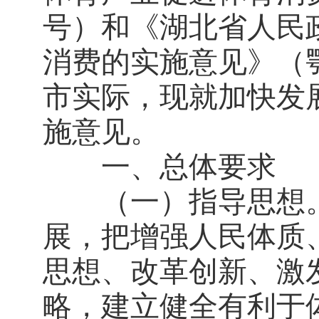
号）和《湖北省人民
消费的实施意见》（鄂
市实际，现就加快发
施意见。
一、总体要求
（一）指导思想。
展，把增强人民体质
思想、改革创新、激
略，建立健全有利于