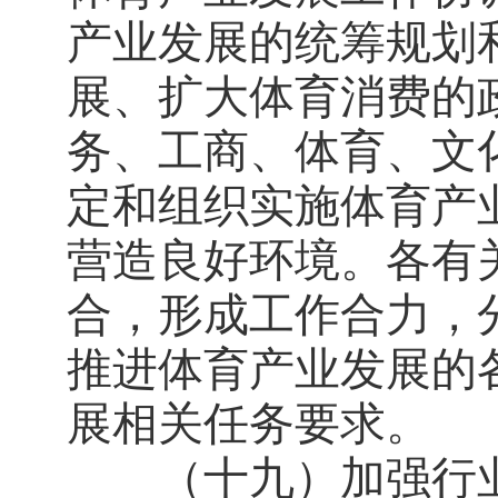
产业发展的统筹规划
展、扩大体育消费的
务、工商、体育、文
定和组织实施体育产
营造良好环境。各有
合，形成工作合力，
推进体育产业发展的
展相关任务要求。
（十九）加强行业