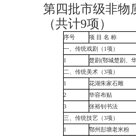
第四批市级非物
（共计9项）
序号
项 目 名 称
一、传统戏剧（1项）
1
楚剧(鄂城楚剧、华
二、传统美术（3项）
1
花湖朱家石雕
2
华容布贴
3
张裕钊书法
三、传统技艺（3项）
1
鄂州彭塘老米粉