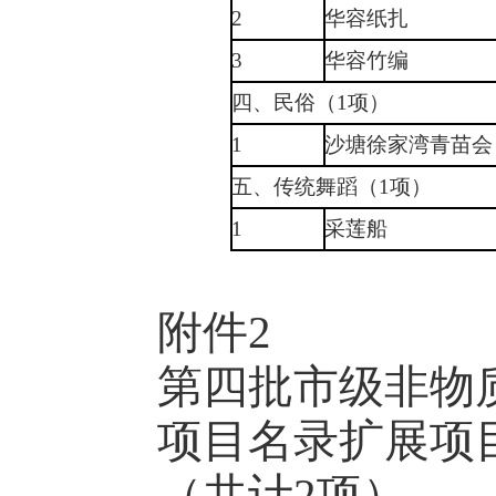
2
华容纸扎
3
华容竹编
四、民俗（1项）
1
沙塘徐家湾青苗会
五、传统舞蹈（1项）
1
采莲船
附件2
第四批市级非物
项目名录扩展项
（共计2项）