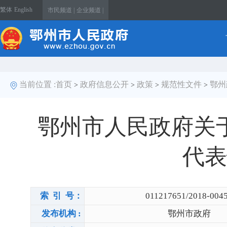
繁体
English
市民频道 |
企业频道 |
当前位置 :
首页
政府信息公开
政策
规范性文件
鄂州
>
>
>
>
鄂州市人民政府关
代表
索 引 号：
011217651/2018-004
发布机构 :
鄂州市政府