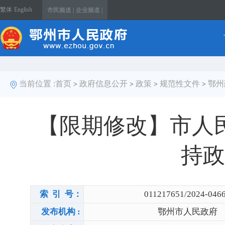
繁体
English
市民频道 |
企业频道 |
当前位置 :
首页
政府信息公开
政策
规范性文件
鄂州
>
>
>
>
【限期修改】市人
持政
索 引 号：
011217651/2024-046
发布机构 :
鄂州市人民政府