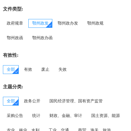
梁子湖区
文件类型:
市公安局
葛店经开区
政府规章
鄂州政发
鄂州政办发
鄂州政规
市民政局
临空经济区
鄂州政函
鄂州政办函
市司法局
有效性:
市财政局
全部
有效
废止
失效
市人力资源和社会保障局
市自然资源和城乡建设局
主题分类:
市生态环境局
全部
政务公开
国民经济管理、国有资产监管
市住房和城市更新局
采购公告
统计
财政、金融、审计
国土资源、能源
市交通运输局
农业、林业、水利
工业、交通
商贸、海关、旅游