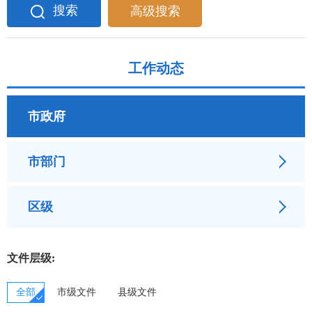
搜索
高级搜索
工作动态
市政府
市部门
市发展和改革委员会
区级
市教育局
鄂城区
文件层级:
市科学技术局
华容区
全部
市级文件
县级文件
市经济和信息化局