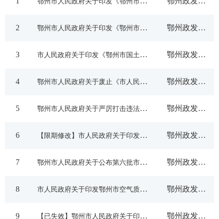
1
鄂州市人民政府关于印发《鄂州市城镇污水排入排水管网许可管理实施细则》的通知
鄂州政发〔2026〕1号
市市场监督管理局
2
鄂州市人民政府关于印发《鄂州市人民防空警报试鸣办法》的通知
鄂州政发〔2025〕6号
市统计局
3
市人民政府关于印发《鄂州市国土空间总体规划（2021—2035年）》的通知
鄂州政发〔2025〕3号
市医疗保障局
4
鄂州市人民政府关于废止《市人民政府关于禁止生产、销售和使用含磷洗涤用品的通告》的决定
鄂州政发〔2025〕2号
市国防动员办公室
5
鄂州市人民政府关于严厉打击违法建设和违法用地行为的通告
鄂州政发〔2024〕10号
市城市管理执法委员会
6
【限期修改】市人民政府关于印发鄂州市落实生育支持政策十条措施的通知
鄂州政发〔2024〕9号
市数据局
7
鄂州市人民政府关于公布第六批市级非物质文化遗产代表性项目名录的通知
鄂州政发〔2024〕8号
8
市人民政府关于印发鄂州市空气质量持续改善实施方案的通知
鄂州政发〔2024〕7号
9
【已失效】鄂州市人民政府关于印发鄂州市2024年促进专精特新中小企业高质量发展十大行动方案的通知
鄂州政发〔2024〕6号