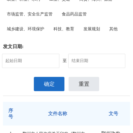
市水利和湖泊局
市场监管、安全生产监管
食品药品监管
市农业农村局
城乡建设、环境保护
科技、教育
发展规划
其他
市商务局
发文日期:
市文化和旅游局
至
市卫生健康委员会
确定
重置
市退役军人事务局
市应急管理局
序
文件名称
文号
号
市审计局
市国有资产监督管理委员会