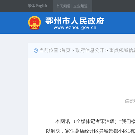
繁体
English
市民频道 |
企业频道 |
当前位置 :
首页
政府信息公开
重点领域信
>
>
信息
本网讯 （全媒体记者宋治辉）“我们楼
以解决，家住葛店经开区昊城景都小区1