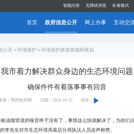
智能问答
无障碍浏览
长者模式
首页
政府信息公开
网上办事
互动交
息公开
环境保护
环境保护政策措施和规划
>
>
我市着力解决群众身边的生态环境问题
确保件件有着落事事有回音
来源：鄂州政府网
日期：2024-10-12
语音：
栋油烟管道的噪音终于没有了，事情这么快就解决了，为你们点
栋的李先生对市生态环境局葛店分局执法人员连声称赞。