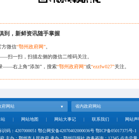
俱到，新鲜资讯随手掌握
官方微信
“鄂州政府网”
。
现——扫一扫，扫描左侧的微信二维码关注。
录——右上角“添加”，搜索
“鄂州政府网”
或
“ezzfw027”
关注。
政府网站
省内政府网站
本站
|
网站地图
|
网站大事记
|
联系我们
|
网站声
码：4207000051
鄂公网安备42070402000036号
鄂ICP备05017375号-1
府 主办：鄂州市人民政府 承办：鄂州日报社 政务咨询：12345 点击总量