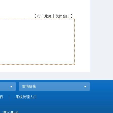
【
丨
】
打印此页
关闭窗口
友情链接
明
|
系统管理入口
：
188778468