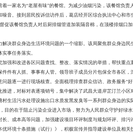
着一家名为“老屋有味”的餐馆。为减少油烟污染，该餐馆负责
和噪音。接到居民投诉信访件后，葛店经开区综合执法中心和市
导督促该餐馆负责人对后厨排烟管道加装隔音棉，在顶楼排烟口加
决群众身边生活环境问题的一个缩影。该局聚焦群众身边民生
体实事任务落实。
强和改进各区问题查找、整改、落实情况的举措，帮扶重点案
保件件有人抓、事事有人管。领导班子成员分片包保全市各区，
意问题逐一进行现场核查。全面梳理排查群众信访、政务服务“好
化推进，对标对表逐项销号，集中解决了武昌大道岸芷汀兰小区
塘村生活污水处理设施出口水质发黑发臭等一系列群众身边的实
目的在于阻止污染企业进入市场，努力为人民群众守护好绿水
时长、成本高等问题，加强建设项目环评制度与规划环评、排污
本优环境十条措施（试行）》，积极宣传并指导建设单位及相关