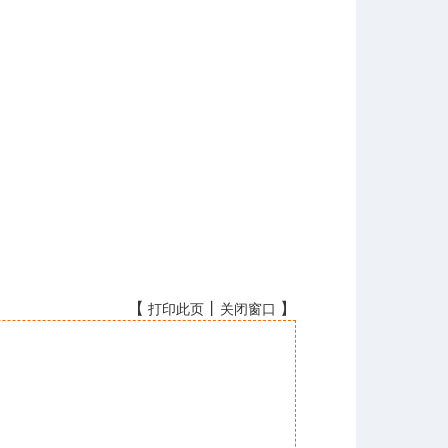
【
丨
】
打印此页
关闭窗口