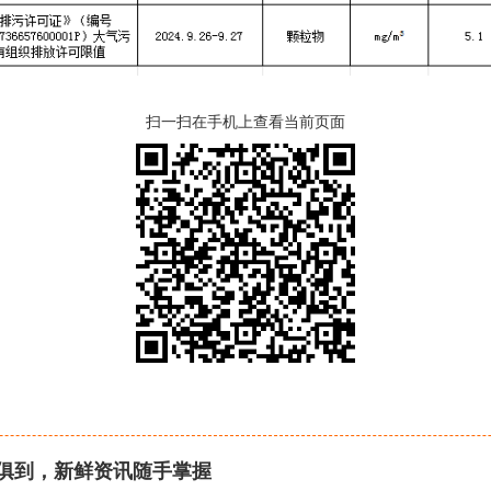
扫一扫在手机上查看当前页面
俱到，新鲜资讯随手掌握