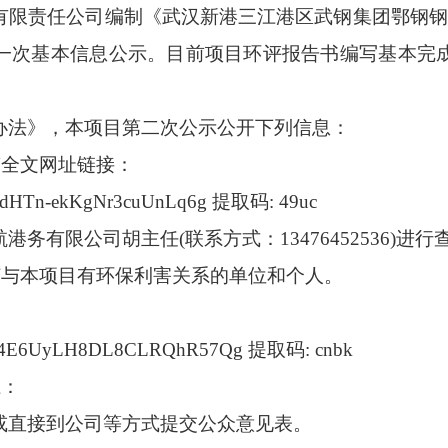
有限责任公司编制《武汉新港三江港区武钢集团鄂钢钢
一次基本信息公示。目前项目环评报告书编写基本完
办法》，本项目第二次公示公开下列信息：
稿全文网址链接：
/1fddHTn-ekKgNr3cuUnLq6g 提取码: 49uc
航港务有限公司胡主任(联系方式：
13476452536
)进行
何与本项目有环保利害关系的单位和个人。
/s/1R4E6UyLH8DL8CLRQhR57Qg 提取码: cnbk
径：
或直接到公司等方式提交公众意见表。