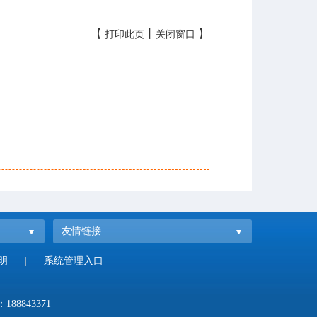
【
丨
】
打印此页
关闭窗口
友情链接
明
|
系统管理入口
：
188843371