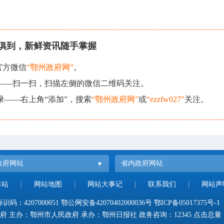
俱到，新鲜资讯随手掌握
官方微信
“鄂州政府网”
。
现——扫一扫，扫描左侧的微信二维码关注。
录——右上角“添加”，搜索
“鄂州政府网”
或
“ezzfw027”
关注。
政府网站
省内政府网站
本站
|
网站地图
|
网站大事记
|
联系我们
|
网站声
码：4207000051
鄂公网安备42070402000036号
鄂ICP备05017375号-1
府 主办：鄂州市人民政府 承办：鄂州日报社 政务咨询：12345 点击总量