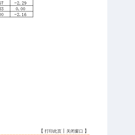
【
丨
】
打印此页
关闭窗口