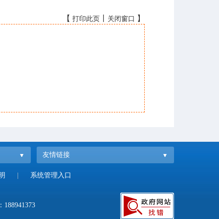
【
丨
】
打印此页
关闭窗口
友情链接
明
|
系统管理入口
：
188941373