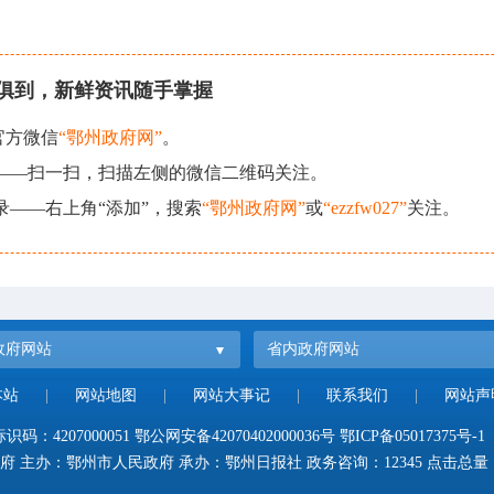
俱到，新鲜资讯随手掌握
官方微信
“鄂州政府网”
。
现——扫一扫，扫描左侧的微信二维码关注。
录——右上角“添加”，搜索
“鄂州政府网”
或
“ezzfw027”
关注。
政府网站
省内政府网站
本站
|
网站地图
|
网站大事记
|
联系我们
|
网站声
码：4207000051
鄂公网安备42070402000036号
鄂ICP备05017375号-1
府 主办：鄂州市人民政府 承办：鄂州日报社 政务咨询：12345 点击总量