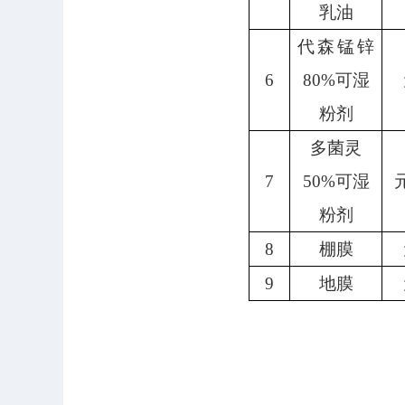
乳油
代
森
锰
锌
6
80%可湿
粉剂
多菌灵
7
50%可湿
粉剂
8
棚膜
9
地膜