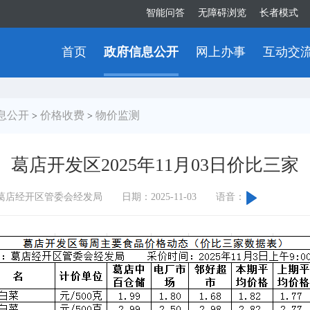
智能问答
无障碍浏览
长者模式
首页
政府信息公开
网上办事
互动交
息公开
价格收费
物价监测
>
>
葛店开发区2025年11月03日价比三家
葛店经开区管委会经发局
日期：2025-11-03
语音：