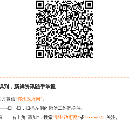
俱到，新鲜资讯随手掌握
官方微信
“鄂州政府网”
。
现——扫一扫，扫描左侧的微信二维码关注。
录——右上角“添加”，搜索
“鄂州政府网”
或
“ezzfw027”
关注。