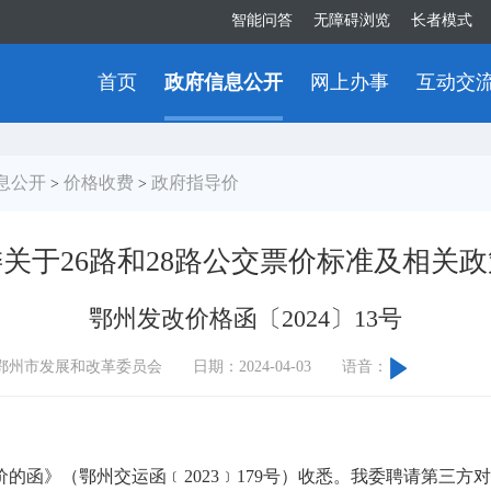
智能问答
无障碍浏览
长者模式
首页
政府信息公开
网上办事
互动交
息公开
价格收费
政府指导价
>
>
关于26路和28路公交票价标准及相关
鄂州发改价格函〔2024〕13号
鄂州市发展和改革委员会
日期：2024-04-03
语音：
函》（鄂州交运函﹝2023﹞179号）收悉。我委聘请第三方对