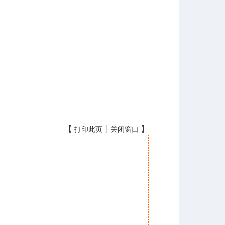
【
丨
】
打印此页
关闭窗口