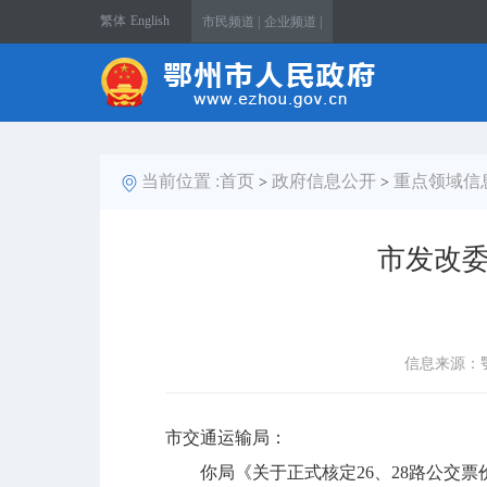
繁体
English
市民频道 |
企业频道 |
当前位置 :
首页
政府信息公开
重点领域信
>
>
市发改委
信息来源：
市交通运输局：
你局《关于正式核定26、28路公交票价的