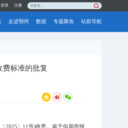
登录
注册
流
走进鄂州
数据
专题聚焦
站群导航
收费标准的批复
文〔
2025〕11号)收悉。鉴于你局所报