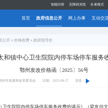
智能问答
无障碍浏览
长者模式
首页
政府信息公开
网上办事
互动交
息公开
价格收费
政府指导价
>
>
太和镇中心卫生院院内停车场停车服务
鄂州发改价格函〔2025〕56号
鄂州市发展和改革委员会
日期：2025-08-27
语音：
：
心卫生院院内停车场停车服务收费的请示》（梁发信