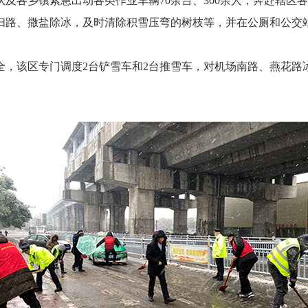
及各乡镇紧急出动各类作业车辆70余台、300余人，奔赴辖区
扫路、撒盐除冰，及时清除积雪压弯的树枝等，并在公厕和公交站
该区专门调度2台铲雪车和2台推雪车，对机场南路、燕花路