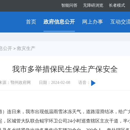
智能问答
无障碍浏览
长者模式
首页
政府信息公开
网上办事
互动交
息公开
救灾生产
>
我市多举措保民生保生产保安全
来源：鄂州政府网
日期：2024-02-08
语音：
）连日来，我市出现低温雨雪冰冻天气，道路湿滑结冰，给广大
起，区城管大队联合鲲宇环卫公司24小时巡查辖区主次干道，半小