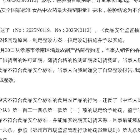
》（No:2025N0112）显示：检验项目吡虫啉、计量单位mg/kg、标
1《食品安全国家标准 食品中农药最大残留限量》要求，检验结论为不
了（No：2025N0119、No：2025N0112）、《食品安
查找问题原因，制定整改方案，拟定改进措施并予以实施。
月30日从孝感市孝南区鸿鑫农副产品商行购进，当事人销售的香蕉
了供货者的许可证明、随货合格的检测证明及进货凭证。当事人
食品不符合食品安全标准。当事人向我局递交了自查整改报告, 
成整改。
营不符合食品安全标准的食用农产品的行为，违反了《中华人民
全法》第一百二十四条第一款第（一）项的规定给予处罚。鉴于
品不符合食品安全标准，并能如实说明其进货来源，且事后能积
十六条、参照《鄂州市市场监督管理行政处罚裁量规则》第九条