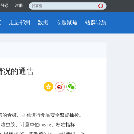
登录
注册
流
走进鄂州
数据
专题聚焦
站群导航
情况的通告
售的青椒、香蕉进行食品安全监督抽检。
目噻虫胺、计量单位mg/kg、标准指标