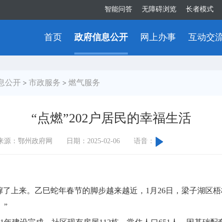
智能问答
无障碍浏览
长者模式
首页
政府信息公开
网上办事
互动交
息公开
市政服务
燃气服务
>
>
“点燃”202户居民的幸福生活
来源：鄂州政府网
日期：2025-02-06
语音：
了上来。乙巳蛇年春节的脚步越来越近，1月26日，梁子湖区梧
”