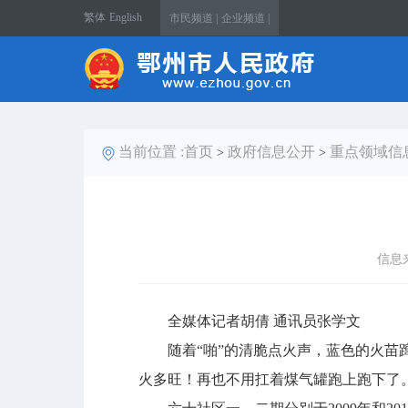
繁体
English
市民频道 |
企业频道 |
当前位置 :
首页
政府信息公开
重点领域信
>
>
信息
全媒体记者胡倩 通讯员张学文
随着“啪”的清脆点火声，蓝色的火苗蹿
火多旺！再也不用扛着煤气罐跑上跑下了。