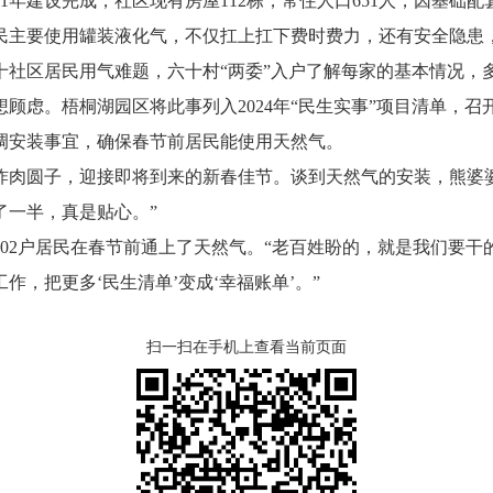
11年建设完成，社区现有房屋112栋，常住人口651人，因基础
民主要使用罐装液化气，不仅扛上扛下费时费力，还有安全隐患
区居民用气难题，六十村“两委”入户了解每家的基本情况，
顾虑。梧桐湖园区将此事列入2024年“民生实事”项目清单，
调安装事宜，确保春节前居民能使用天然气。
圆子，迎接即将到来的新春佳节。谈到天然气的安装，熊婆婆
了一半，真是贴心。”
2户居民在春节前通上了天然气。“老百姓盼的，就是我们要干的
，把更多‘民生清单’变成‘幸福账单’。”
扫一扫在手机上查看当前页面