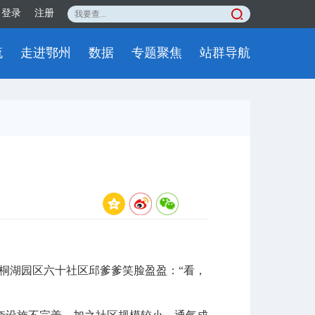
登录
注册
流
走进鄂州
数据
专题聚焦
站群导航
桐湖园区六十社区邱爹爹笑脸盈盈：“看，