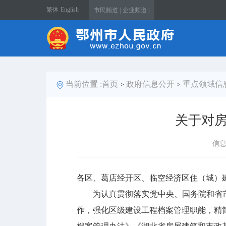
繁体
English
市民频道 |
企业频道 |
当前位置 :
首页
政府信息公开
重点领域信
>
>
关于对
信
各区、
葛店经开区
、临空经济区住（城）
为认真贯彻落实党中央、国务院和省
作，强化区级建设工程档案管理职能，精