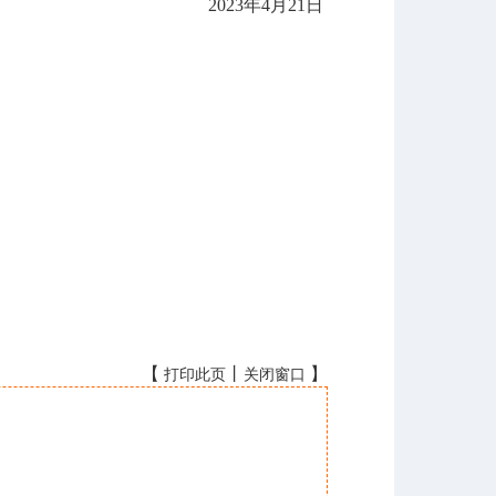
20
23
年
4
月
21
日
【
丨
】
打印此页
关闭窗口