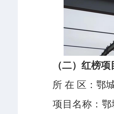
（二）红榜项
所
在
区：鄂
项目名称：鄂