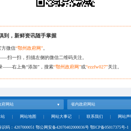
俱到，新鲜资讯随手掌握
官方微信
“鄂州政府网”
。
现——扫一扫，扫描左侧的微信二维码关注。
录——右上角“添加”，搜索
“鄂州政府网”
或
“ezzfw027”
关注。
政府网站
省内政府网站
本站
|
网站地图
|
网站大事记
|
联系我们
|
网站声
码：4207000051
鄂公网安备42070402000036号
鄂ICP备05017375号-1