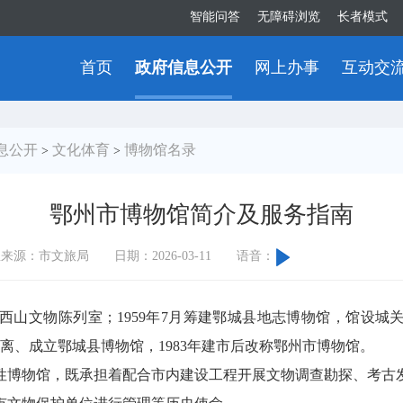
智能问答
无障碍浏览
长者模式
首页
政府信息公开
网上办事
互动交
息公开
文化体育
博物馆名录
>
>
鄂州市博物馆简介及服务指南
息来源：市文旅局
日期：2026-03-11
语音：
山文物陈列室；1959年7月筹建鄂城县地志博物馆，馆设城关
分离、成立鄂城县博物馆，1983年建市后改称鄂州市博物馆。
博物馆，既承担着配合市内建设工程开展文物调查勘探、考古发