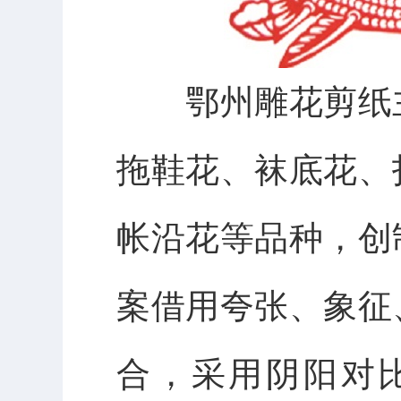
鄂州
雕花剪纸
拖鞋花、袜底花、
帐沿花等品种，创
案借用夸张、象征
合，采用阴阳对