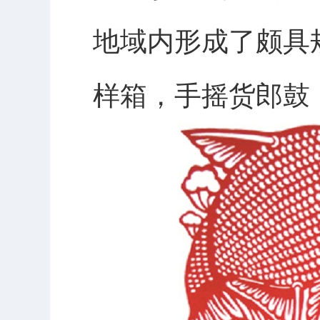
地域内形成了颇具
样箱，手摇货郎鼓