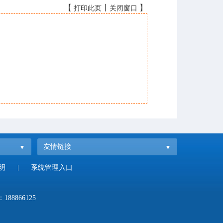
【
丨
】
打印此页
关闭窗口
友情链接
明
|
系统管理入口
：
188866125