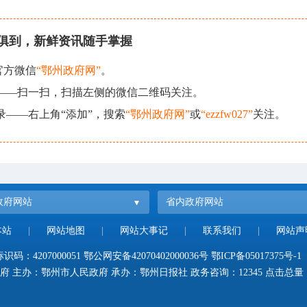
俱到，新鲜资讯随手掌握
官方微信
“鄂州政府网”
。
现——扫一扫，扫描左侧的微信二维码关注。
录——右上角“添加”，搜索
“鄂州政府网”
或
“ezzfw027”
关注。
政府网站
省内政府网站
本站
|
网站地图
|
网站大事记
|
联系我们
|
网站声
码：4207000051
鄂公网安备42070402000036号
鄂ICP备05017375号-1
府 主办：鄂州市人民政府 承办：鄂州日报社 政务咨询：12345 点击总量