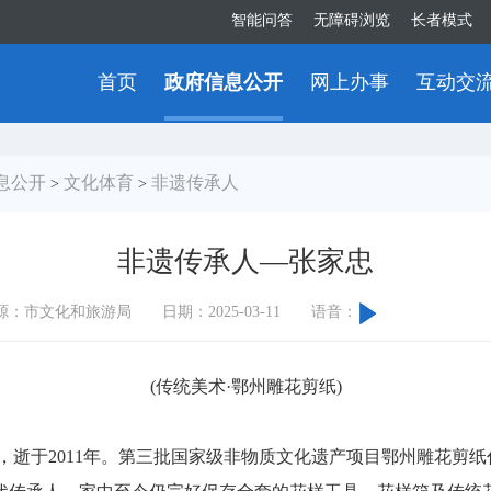
智能问答
无障碍浏览
长者模式
首页
政府信息公开
网上办事
互动交
息公开
文化体育
非遗传承人
>
>
非遗传承人—张家忠
源：市文化和旅游局
日期：2025-03-11
语音：
(传统美术·鄂州雕花剪纸)
，逝于2011年。第三批国家级非物质文化遗产项目鄂州雕花剪