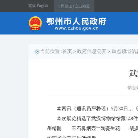
繁体
English
市民频道 |
企业频道 |
当前位置 :
首页
政府信息公开
重点领域信
>
>
武
信息
本网讯（通讯员严桦瑶）5月30日，《
本次展览精选了武汉博物馆馆藏148件
岳精髓——玉石鼻烟壶”“陶瓷生花——瓷