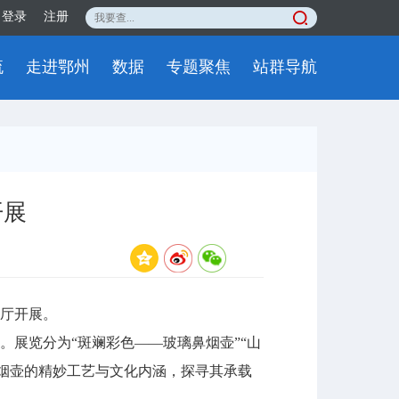
登录
注册
流
走进鄂州
数据
专题聚焦
站群导航
开展
厅开展。
展览分为“斑斓彩色——玻璃鼻烟壶”“山
鼻烟壶的精妙工艺与文化内涵，探寻其承载