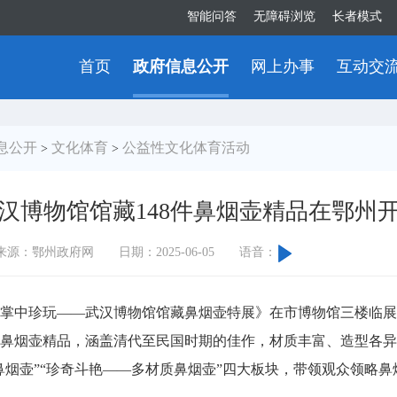
智能问答
无障碍浏览
长者模式
首页
政府信息公开
网上办事
互动交
息公开
文化体育
公益性文化体育活动
>
>
汉博物馆馆藏148件鼻烟壶精品在鄂州
来源：鄂州政府网
日期：2025-06-05
语音：
掌中珍玩——武汉博物馆馆藏鼻烟壶特展》在市博物馆三楼临展
鼻烟壶精品，涵盖清代至民国时期的佳作，材质丰富、造型各异。
鼻烟壶”“珍奇斗艳——多材质鼻烟壶”四大板块，带领观众领略