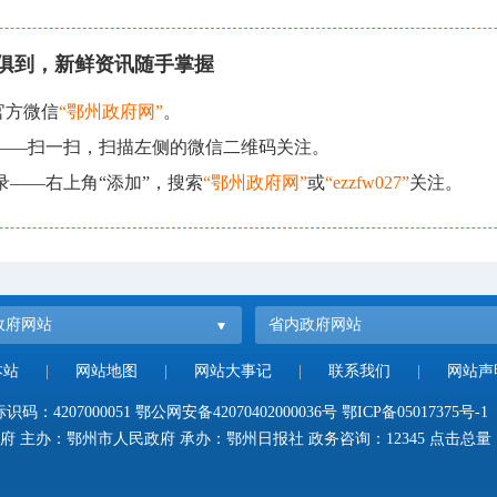
俱到，新鲜资讯随手掌握
官方微信
“鄂州政府网”
。
现——扫一扫，扫描左侧的微信二维码关注。
录——右上角“添加”，搜索
“鄂州政府网”
或
“ezzfw027”
关注。
政府网站
省内政府网站
本站
|
网站地图
|
网站大事记
|
联系我们
|
网站声
码：4207000051
鄂公网安备42070402000036号
鄂ICP备05017375号-1
府 主办：鄂州市人民政府 承办：鄂州日报社 政务咨询：12345 点击总量