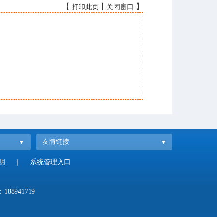
【
丨
】
打印此页
关闭窗口
友情链接
明
|
系统管理入口
：
188941719