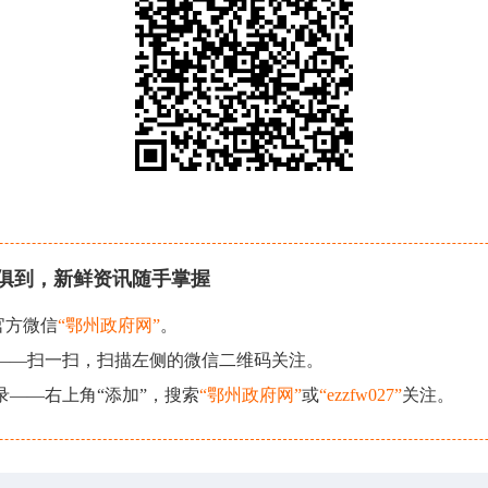
俱到，新鲜资讯随手掌握
官方微信
“鄂州政府网”
。
现——扫一扫，扫描左侧的微信二维码关注。
录——右上角“添加”，搜索
“鄂州政府网”
或
“ezzfw027”
关注。