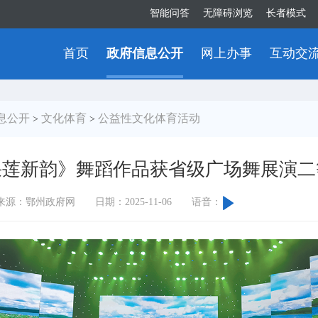
智能问答
无障碍浏览
长者模式
首页
政府信息公开
网上办事
互动交
息公开
文化体育
公益性文化体育活动
>
>
采莲新韵》舞蹈作品获省级广场舞展演二
来源：鄂州政府网
日期：2025-11-06
语音：