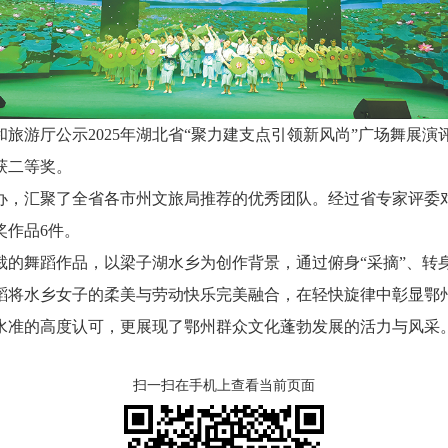
游厅公示2025年湖北省“聚力建支点引领新风尚”广场舞展演
获二等奖。
，汇聚了全省各市州文旅局推荐的优秀团队。经过省专家评委对
奖作品6件。
舞蹈作品，以梁子湖水乡为创作背景，通过俯身“采摘”、转身
蹈将水乡女子的柔美与劳动快乐完美融合，在轻快旋律中彰显鄂
准的高度认可，更展现了鄂州群众文化蓬勃发展的活力与风采
扫一扫在手机上查看当前页面