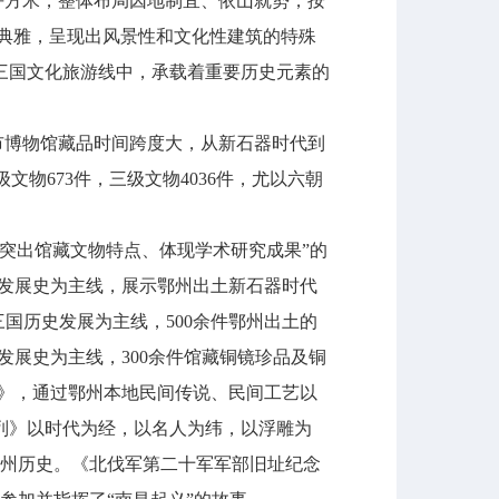
万平方米，整体布局因地制宜、依山就势，按
典雅，呈现出风景性和文化性建筑的特殊
三国文化旅游线中，承载着重要历史元素的
市博物馆藏品时间跨度大，从新石器时代到
级文物673件，三级文物4036件，尤以六朝
突出馆藏文物特点、体现学术研究成果”的
楚发展史为主线，展示鄂州出土新石器时代
国历史发展为主线，500余件鄂州出土的
发展史为主线，300余件馆藏铜镜珍品及铜
列》，通过鄂州本地民间传说、民间工艺以
列》以时代为经，以名人为纬，以浮雕为
鄂州历史。《北伐军第二十军军部旧址纪念