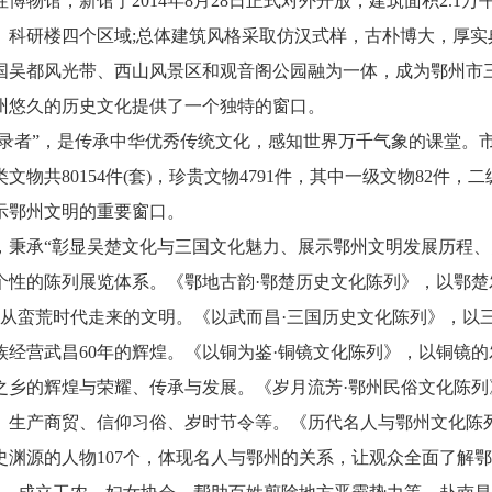
物馆，新馆于2014年8月28日正式对外开放，建筑面积2.1
、科研楼四个区域;总体建筑风格采取仿汉式样，古朴博大，厚实
国吴都风光带、西山风景区和观音阁公园融为一体，成为鄂州市
州悠久的历史文化提供了一个独特的窗口。
录者”，是传承中华优秀传统文化，感知世界万千气象的课堂。
物共80154件(套)，珍贵文物4791件，其中一级文物82件，二
示鄂州文明的重要窗口。
承“彰显吴楚文化与三国文化魅力、展示鄂州文明发展历程、
个性的陈列展览体系。《鄂地古韵·鄂楚历史文化陈列》，以鄂
州从蛮荒时代走来的文明。《以武而昌·三国历史文化陈列》，以三
经营武昌60年的辉煌。《以铜为鉴·铜镜文化陈列》，以铜镜的
之乡的辉煌与荣耀、传承与发展。《岁月流芳·鄂州民俗文化陈
、生产商贸、信仰习俗、岁时节令等。《历代名人与鄂州文化陈
史渊源的人物107个，体现名人与鄂州的关系，让观众全面了解