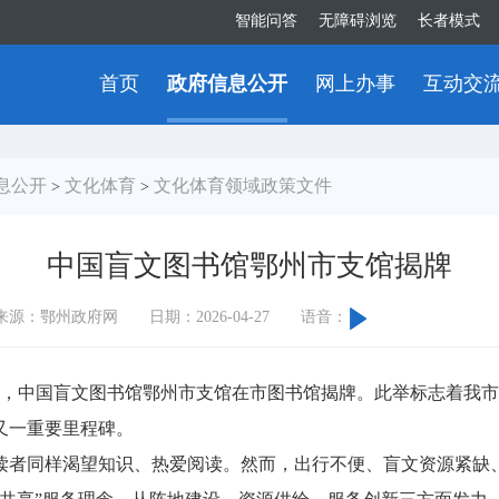
智能问答
无障碍浏览
长者模式
首页
政府信息公开
网上办事
互动交
息公开
文化体育
文化体育领域政策文件
>
>
中国盲文图书馆鄂州市支馆揭牌
来源：鄂州政府网
日期：2026-04-27
语音：
，中国盲文图书馆鄂州市支馆在市图书馆揭牌。此举标志着我市
又一重要里程碑。
者同样渴望知识、热爱阅读。然而，出行不便、盲文资源紧缺、