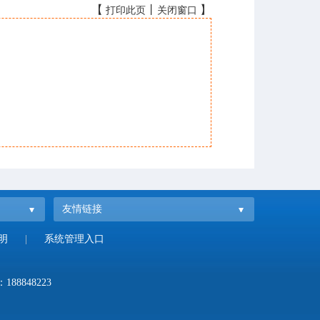
【
丨
】
打印此页
关闭窗口
友情链接
明
|
系统管理入口
：
188848223