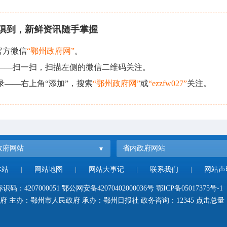
俱到，新鲜资讯随手掌握
官方微信
“鄂州政府网”
。
现——扫一扫，扫描左侧的微信二维码关注。
录——右上角“添加”，搜索
“鄂州政府网”
或
“ezzfw027”
关注。
政府网站
省内政府网站
本站
|
网站地图
|
网站大事记
|
联系我们
|
网站声
码：4207000051
鄂公网安备42070402000036号
鄂ICP备05017375号-1
府 主办：鄂州市人民政府 承办：鄂州日报社 政务咨询：12345 点击总量