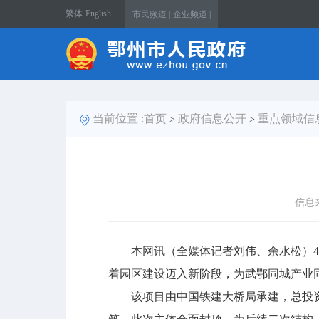
繁体
English
市民频道 |
企业频道 |
当前位置 :
首页
政府信息公开
重点领域信
>
>
信息
本网讯（全媒体记者刘伟、余水松）4月
着园区建设迈入新阶段，为武鄂同城产业
该项目由中国铁建大桥局承建，总投资约2