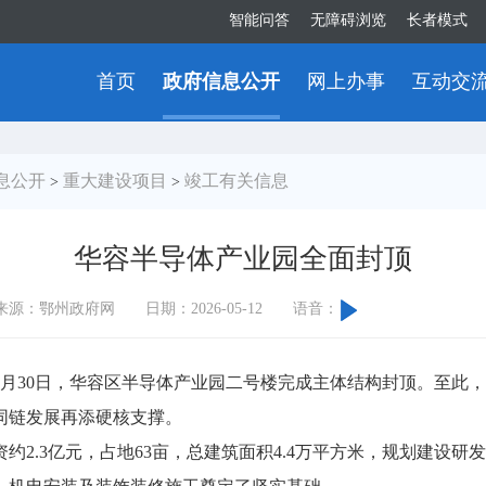
智能问答
无障碍浏览
长者模式
首页
政府信息公开
网上办事
互动交
息公开
重大建设项目
竣工有关信息
>
>
华容半导体产业园全面封顶
来源：鄂州政府网
日期：2026-05-12
语音：
30日，华容区半导体产业园二号楼完成主体结构封顶。至此，
同链发展再添硬核支撑。
.3亿元，占地63亩，总建筑面积4.4万平方米，规划建设研