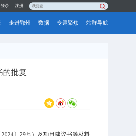
登录
注册
流
走进鄂州
数据
专题聚焦
站群导航
书的批复
24〕29号）及项目建议书等材料