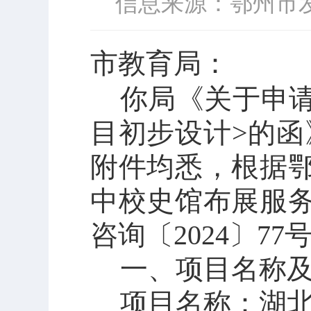
信息来源：鄂州市
市教育局：
你局《
关于申
目初步设计
>
的
函
附件均悉，根据
中校史馆布展服
咨询
〔
202
4
〕
77
一、
项目名称
项目名称：
湖