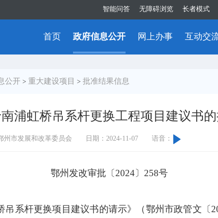
智能问答
无障碍浏览
长者模式
首页
政府信息公开
网上办事
互动交
息公开
重大建设项目
批准结果信息
>
>
于南浦虹桥吊系杆更换工程项目建议书的
鄂州市发展和改革委员会
日期：2024-11-07
语音：
鄂州发改审批〔2024〕258号
系杆更换项目建议书的请示》（鄂州市政管文〔202