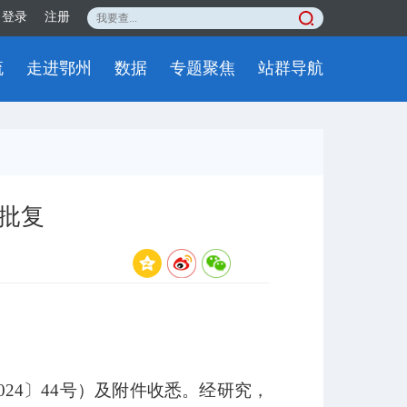
登录
注册
流
走进鄂州
数据
专题聚焦
站群导航
批复
4〕44号）及附件收悉。经研究，