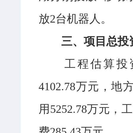
放
2
台机器人。
三
、
项目总
投
工程估算投
4102.78
万元，地
用
5252.78
万元，工
费
285.43
万元。