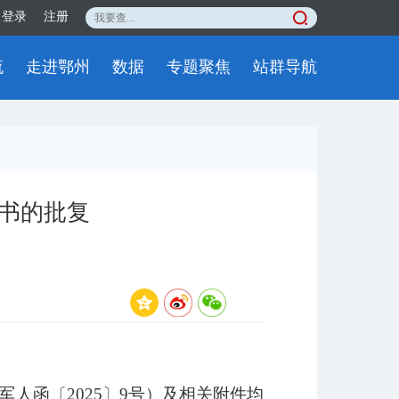
登录
注册
流
走进鄂州
数据
专题聚焦
站群导航
书的批复
军人函〔
2025〕9号）及相关附件均