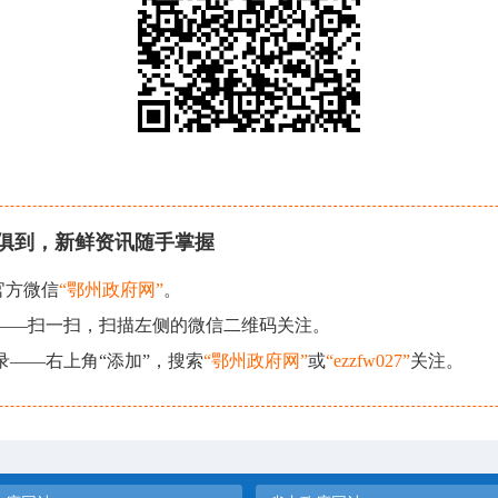
俱到，新鲜资讯随手掌握
官方微信
“鄂州政府网”
。
现——扫一扫，扫描左侧的微信二维码关注。
录——右上角“添加”，搜索
“鄂州政府网”
或
“ezzfw027”
关注。