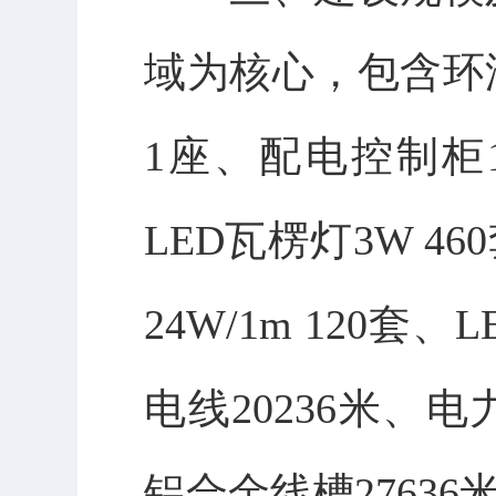
域
为核心，包含环
1
座、配电控制柜
LED
瓦楞灯
3W 460
24W/1m 120
套、
L
电线
20236
米、电
铝合金线槽
27636