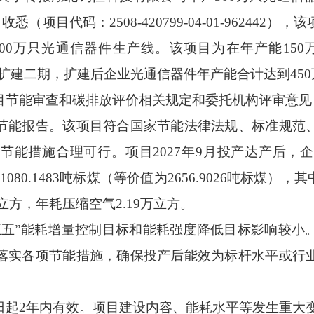
悉（项目代码：2508-420799-04-01-96244
0万只光通信器件生产线。该项目为在年产能150万
）项目基础上扩建二期，扩建后企业光通信器件年产能合计达到45
目节能审查和碳排放评价相关规定和委托机构评审意见
节能报告。该项目符合国家节能法律法规、标准规范
的节能措施合理可行。项目
2027年9月投产达产后
为
1080.1483
吨标煤（等价值为
26
56
.
9026吨标煤），
立方，年耗压缩空气
2
.
19
万立方。
五五”能耗增量控制目标和能耗强度降低目标影响较小
落实各项节能措施，确保投产后能效为标杆水平或行
日起
2年内有效。项目建设内容、能耗水平等发生重大