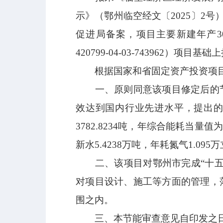
示》（鄂州临空经文〔2025〕2号）收
促进局备案，项目主要新建年产30
420799-04-03-743962
根据国家和省固定资产投资项
一、原则同意该项目修定后的
效达到国内行业先进水平，提出
3782
.
8234吨，年综合能耗当量值
新水
5
.
4238
万吨，年耗氮气
1
.
095
万
二、该项目对鄂州市完成
“十
对项目设计、施工等方面的管理，
围之内。
三、本节能审查意见自印发之