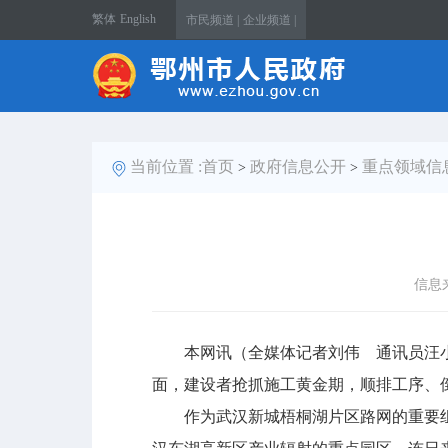
繁体
English
市民频道 |
企业频道 |
当前位置 :
首页
政府信息公开
重点领域信
>
>
信息
本网讯（全媒体记者刘伟 通讯员汪小
面，建设者抢抓施工黄金期，顺排工序、
作为武汉新城梧桐湖片区路网的重要组