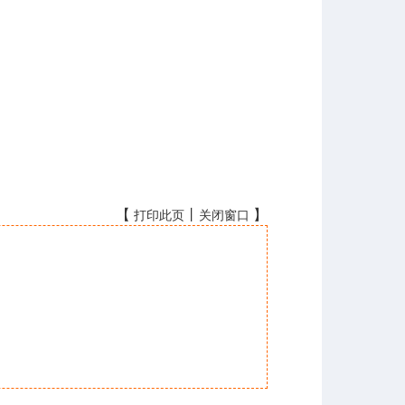
【
丨
】
打印此页
关闭窗口