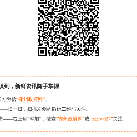
俱到，新鲜资讯随手掌握
官方微信
“鄂州政府网”
。
现——扫一扫，扫描左侧的微信二维码关注。
录——右上角“添加”，搜索
“鄂州政府网”
或
“ezzfw027”
关注。