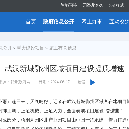
智能问答
无障碍浏览
长者模式
首页
政府信息公开
网上办事
互动交
息公开
重大建设项目
施工有关信息
>
>
武汉新城鄂州区域项目建设提质增速
来源：鄂州政府网
日期：2024-06-17
语音：
雨）连日来，天气晴好，记者在武汉新城鄂州区域各在建项目施
倒排工期，上足机械、上足人力，全面奏响项目建设“奋进曲”。
成部分，梧桐湖园区北产业园项目由中国一冶承建，着力打造梧