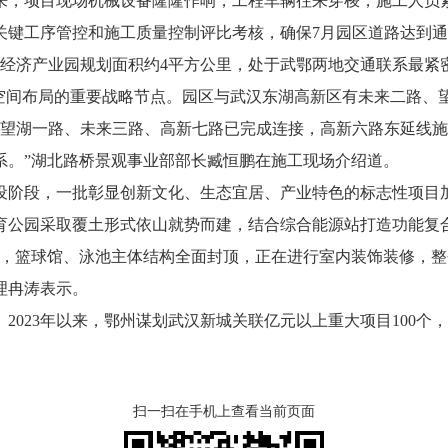
来，项目现场机械设备隆隆作响，工程车辆往来穿梭，施工人员
关键工序管控和施工质量控制评比考核，确保7月园区道路达到通
济产业园规划面积约4平方公里，处于武鄂两地交通联系最紧
”空间布局的重要战略节点。园区与武汉东湖高新区有未来二路、
望湖一路、未来三路、高新七路已完成连接，高新六路东延线施
系。”湖北路桥景观事业部部长臧恒鹏在施工现场介绍道。
阶段，一批彰显创新文化、生态宜居、产业特色的标志性项目加
体育公园采取覆土形式依山就势而建，结合综合能源站打造功能复
前，篮球馆、泳池主体结构全面封顶，正在进行室内装饰装修，整
理冉涛表示。
23年以来，鄂州谋划武汉新城关联亿元以上重大项目100个，
扫一扫在手机上查看当前页面