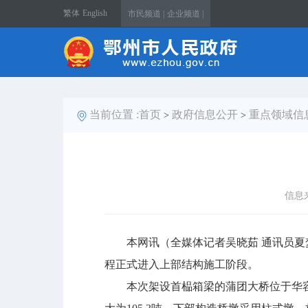
繁体
English
市民频道 |
企业频道 |
当前位置 :
首页
政府信息公开
重点领域信
>
>
信息
本网讯（全媒体记者吴晓茹 通讯员夏梦
程正式进入上部结构施工阶段。
本次架设首榀箱梁的蒲团大桥位于华容区蒲