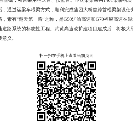
、桩基础，桥台采用柱式台、扶壁台。本次架梁采用140T架桥机
成后，通过运梁车喂梁方式，顺利完成蒲团大桥首跨首榀梁架设任
素有“楚天第一路”之称，是G50沪渝高速和G70福银高速在
速道路系统的标志性工程。武黄高速改扩建项目建成后，将极大
要意义。
扫一扫在手机上查看当前页面