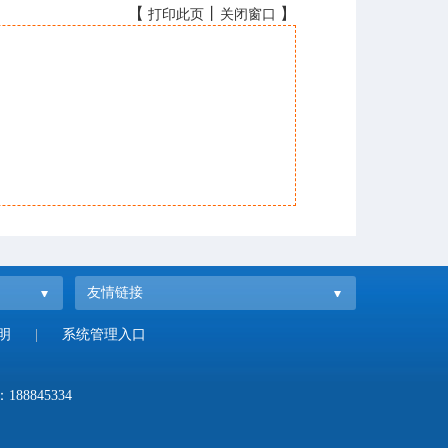
【
丨
】
打印此页
关闭窗口
友情链接
明
|
系统管理入口
：
188845334