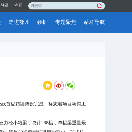
登录
注册
流
走进鄂州
数据
专题聚焦
站群导航
全线首榀箱梁架设完成，标志着项目桥梁工
应力砼小箱梁，总计288榀，单榀梁重量最