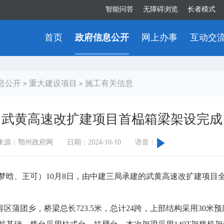
智能问答
无障碍浏览
长者模式
首页
政府信息公开
网上办事
互动交
息公开
重大建设项目
施工有关信息
>
>
武黄高速改扩建项目首榀箱梁架设完成
来源：鄂州政府网
日期：2024-10-10
语音：
晗、王可）10月8日，由中建三局承建的武黄高速改扩建项目
团乡，桥梁总长723.5米，总计24跨，上部结构采用30米预