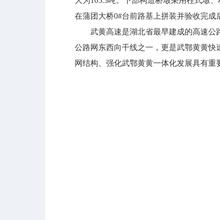
大为105.3吨。下部构造桥墩采用柱式墩
在蒲团大桥0#台前路基上拼装并验收完
武黄高速是湖北省最早建成的高速公路，
公路网东西向干线之一，更是武鄂黄黄快
网结构、强化武鄂黄黄一体化发展具有重