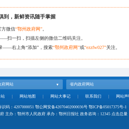
俱到，新鲜资讯随手掌握
官方微信
“鄂州政府网”
。
现——扫一扫，扫描左侧的微信二维码关注。
录——右上角“添加”，搜索
“鄂州政府网”
或
“ezzfw027”
关注。
政府网站
省内政府网站
本站
|
网站地图
|
网站大事记
|
联系我们
|
网站声
码：4207000051
鄂公网安备42070402000036号
鄂ICP备05017375号-1
府 主办：鄂州市人民政府 承办：鄂州日报社 政务咨询：12345 点击总量