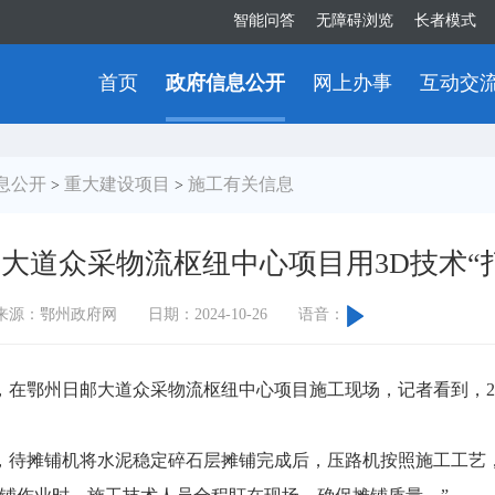
智能问答
无障碍浏览
长者模式
首页
政府信息公开
网上办事
互动交
息公开
重大建设项目
施工有关信息
>
>
大道众采物流枢纽中心项目用3D技术“
来源：鄂州政府网
日期：2024-10-26
语音：
，在鄂州日邮大道众采物流枢纽中心项目施工现场，记者看到，2
待摊铺机将水泥稳定碎石层摊铺完成后，压路机按照施工工艺，