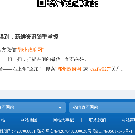
俱到，新鲜资讯随手掌握
官方微信
“鄂州政府网”
。
现——扫一扫，扫描左侧的微信二维码关注。
录——右上角“添加”，搜索
“鄂州政府网”
或
“ezzfw027”
关注。
政府网站
省内政府网站
本站
|
网站地图
|
网站大事记
|
联系我们
|
网站声
码：4207000051
鄂公网安备42070402000036号
鄂ICP备05017375号-1