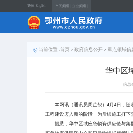
繁体
English
市民频道 |
企业频道 |
当前位置 :
首页
政府信息公开
重点领域信
>
>
华中区
信息
本网讯（通讯员周芷靓）4月4日，随着
工程建设迈入新的阶段，为后续施工打下
据悉，华中区域应急物资供应链与集配中