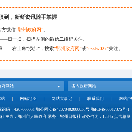
俱到，新鲜资讯随手掌握
官方微信
“鄂州政府网”
。
现——扫一扫，扫描左侧的微信二维码关注。
录——右上角“添加”，搜索
“鄂州政府网”
或
“ezzfw027”
关注。
政府网站
省内政府网站
本站
|
网站地图
|
网站大事记
|
联系我们
|
网站声
码：4207000051
鄂公网安备42070402000036号
鄂ICP备05017375号-1
府 主办：鄂州市人民政府 承办：鄂州日报社 政务咨询：12345 点击总量