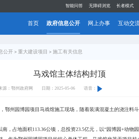
智能问答
无障碍浏览
长者模式
首页
政府信息公开
网上办事
互动交
息公开
重大建设项目
施工有关信息
>
>
马戏馆主体结构封顶
来源：鄂州政府网
日期：2025-05-06
语音：
，鄂州园博园项目马戏馆施工现场，随着装满混凝土的浇注料斗
地面积113.36公顷，总投资23.5亿元，以“园博园+动物