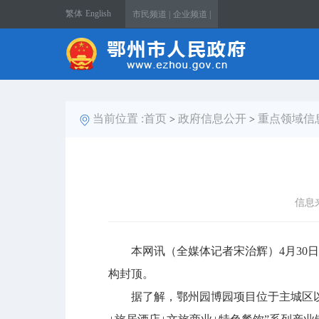
繁体
English
市民频道 |
企业频道 |
当前位置 :
首页
政府信息公开
重点领域信
>
>
信息
本网讯（全媒体记者宋治辉）4月30日
构封顶。
据了解，鄂州园博园项目位于主城区以南，占