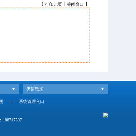
【
丨
】
打印此页
关闭窗口
友情链接
明
|
系统管理入口
：
188717507