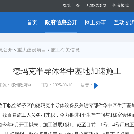
智能问答
无障碍浏览
长者模式
首页
政府信息公开
网上办事
互动交
息公开
重大建设项目
施工有关信息
>
>
德玛克半导体华中基地加速施工
来源：鄂州政府网
日期：2025-09-16
语音：
于临空经济区的德玛克半导体设备及关键零部件华中区生产基地
，数百名施工人员各司其职，全力推进4个生产车间与1栋宿舍楼
年6月开工以来，施工进展顺利。截至目前，1号、4号厂房正