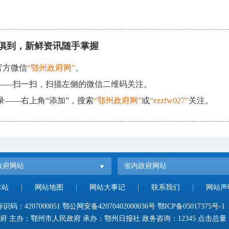
俱到，新鲜资讯随手掌握
官方微信
“鄂州政府网”
。
现——扫一扫，扫描左侧的微信二维码关注。
录——右上角“添加”，搜索
“鄂州政府网”
或
“ezzfw027”
关注。
政府网站
省内政府网站
本站
|
网站地图
|
网站大事记
|
联系我们
|
网站声
码：4207000051
鄂公网安备42070402000036号
鄂ICP备05017375号-1
府 主办：鄂州市人民政府 承办：鄂州日报社 政务咨询：12345 点击总量