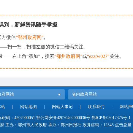
俱到，新鲜资讯随手掌握
官方微信
“鄂州政府网”
。
现——扫一扫，扫描左侧的微信二维码关注。
录——右上角“添加”，搜索
“鄂州政府网”
或
“ezzfw027”
关注。
政府网站
省内政府网站
本站
|
网站地图
|
网站大事记
|
联系我们
|
网站声
码：4207000051
鄂公网安备42070402000036号
鄂ICP备05017375号-1
府 主办：鄂州市人民政府 承办：鄂州日报社 政务咨询：12345 点击总量