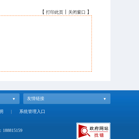
【
丨
】
打印此页
关闭窗口
友情链接
明
|
系统管理入口
：
188815159