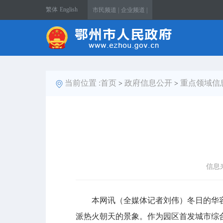
繁体
English
市民频道 |
企业频道 |
当前位置 :
首页
政府信息公开
重点领域信
>
>
信息
本网讯（全媒体记者刘伟）冬日的华容
派热火朝天的景象。作为园区首发城市综合