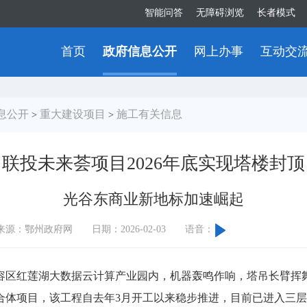
智能问答
无障碍浏览
长者模式
首页
政府信息公开
网上办事
互动交
息公开
重大建设项目
施工有关信息
>
>
联投未来荟项目2026年底实现塔楼封顶
光谷东商业新地标加速崛起
来源：鄂州政府网
日期：2026-02-03
语音：
区红莲湖大数据云计算产业园内，机器轰鸣作响，塔吊长臂挥舞
体项目，该工程自去年3月开工以来稳步推进，目前已进入三层结