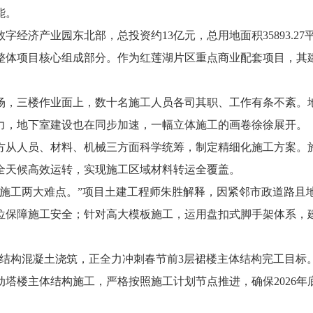
能。
产业园东北部，总投资约13亿元，总用地面积35893.27平方米
整体项目核心组成部分。作为红莲湖片区重点商业配套项目，其建
，三楼作业面上，数十名施工人员各司其职、工作有条不紊。地
力，地下室建设也在同步加速，一幅立体施工的画卷徐徐展开。
人员、材料、机械三方面科学统筹，制定精细化施工方案。施工
全天候高效运转，实现施工区域材料转运全覆盖。
工两大难点。”项目土建工程师朱胜解释，因紧邻市政道路且
位保障施工安全；针对高大模板施工，运用盘扣式脚手架体系，
构混凝土浇筑，正全力冲刺春节前3层裙楼主体结构完工目标。
塔楼主体结构施工，严格按照施工计划节点推进，确保2026