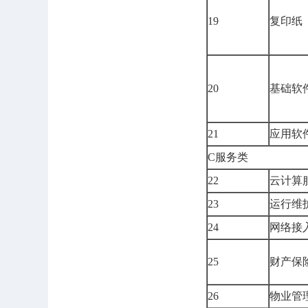
19
复印纸
20
基础软
21
应用软
C服务类
22
云计算
23
运行维
24
网络接
25
财产保
26
物业管