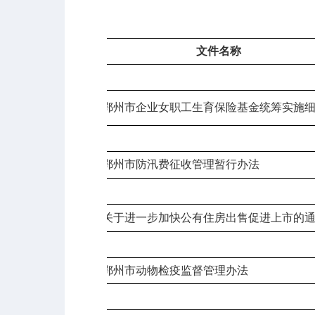
编号
文件名称
1995
年政发
1
鄂州市企业女职工生育保险基金统筹实施
1996
年政发
2
鄂州市防汛费征收管理暂行办法
1999
年政发
3
关于进一步加快公有住房出售促进上市的
2001
年政办发
4
鄂州市动物检疫监督管理办法
2002
年政发