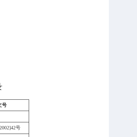
录
文号
[2002]42
号