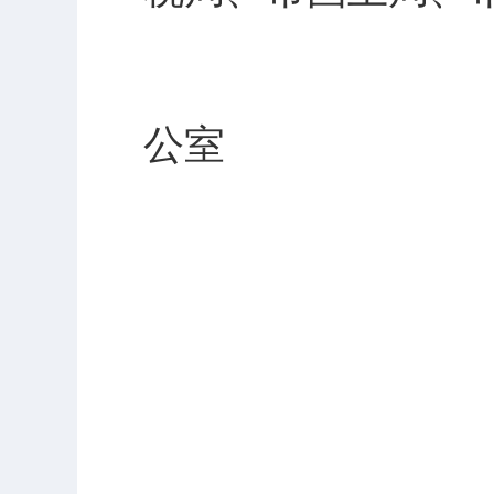
鄂州
公室
201